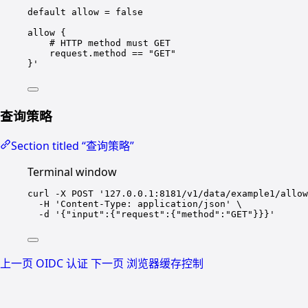
default allow = false
allow {
# HTTP method must GET
request.method == "GET"
}
'
查询策略
Section titled “查询策略”
Terminal window
curl
-X
POST
'
127.0.0.1:8181/v1/data/example1/allow
-H
'
Content-Type: application/json
'
\
-d
'
{"input":{"request":{"method":"GET"}}}
'
上一页
OIDC 认证
下一页
浏览器缓存控制