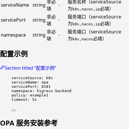
非必
服务名称（serviceSource
serviceName
string
-
填
为
必填）
k8s,nacos,ip
非必
服务端口（serviceSource
servicePort
string
-
填
为
必填）
k8s,nacos,ip
非必
服务端口（serviceSource
namespace
string
-
填
为
必填）
k8s,nacos
配置示例
Section titled “配置示例”
serviceSource
: 
k8s
serviceName
: 
opa
servicePort
: 
8181
namespace
: 
higress-backend
policy
: 
example1
timeout
: 
5s
OPA 服务安装参考