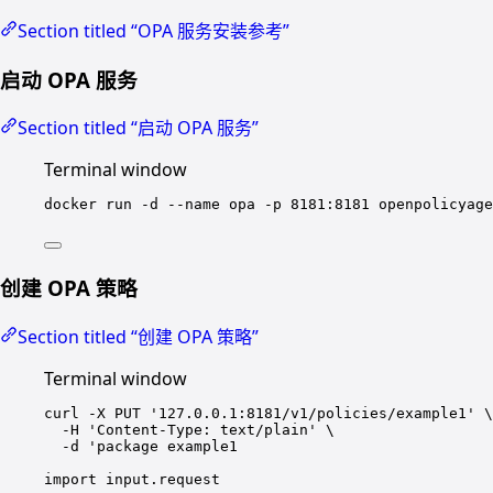
Section titled “OPA 服务安装参考”
启动 OPA 服务
Section titled “启动 OPA 服务”
Terminal window
docker
run
-d
--name
opa
-p
8181:8181
openpolicyage
创建 OPA 策略
Section titled “创建 OPA 策略”
Terminal window
curl
-X
PUT
'
127.0.0.1:8181/v1/policies/example1
'
\
-H
'
Content-Type: text/plain
'
\
-d
'
package example1
import input.request