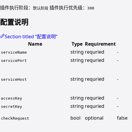
插件执行阶段：
插件执行优先级：
默认阶段
300
配置说明
Section titled “配置说明”
Name
Type
Requirement
string
requried
-
serviceName
string
requried
-
servicePort
string
requried
-
serviceHost
string
requried
-
accessKey
string
requried
-
secretKey
bool
optional
false
checkRequest