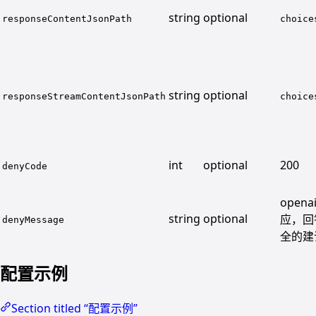
string
optional
responseContentJsonPath
choice
string
optional
responseStreamContentJsonPath
choice
int
optional
200
denyCode
open
string
optional
应，回
denyMessage
全的建
配置示例
Section titled “配置示例”