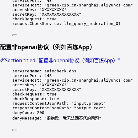
servicePort
: 
443
serviceHost
: 
"
green-cip.cn-shanghai.aliyuncs.com
"
accessKey
: 
"
XXXXXXXXX
"
secretKey
: 
"
XXXXXXXXXXXXXXX
"
checkRequest
: 
true
requestCheckService
: 
llm_query_moderation_01
配置非openai协议（例如百炼App）
Section titled “配置非openai协议（例如百炼App）”
serviceName
: 
safecheck.dns
servicePort
: 
443
serviceHost
: 
"
green-cip.cn-shanghai.aliyuncs.com
"
accessKey
: 
"
XXXXXXXXX
"
secretKey
: 
"
XXXXXXXXXXXXXXX
"
checkRequest
: 
true
checkResponse
: 
true
requestContentJsonPath
: 
"
input.prompt
"
responseContentJsonPath
: 
"
output.text
"
denyCode
: 
200
denyMessage
: 
"
很抱歉，我无法回答您的问题
"