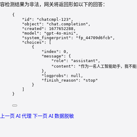
容检测结果为非法，网关将返回形如以下的回答：
{
"id"
: 
"
chatcmpl-123
"
,
"object"
: 
"
chat.completion
"
,
"created"
: 
1677652288
,
"model"
: 
"
gpt-4o-mini
"
,
"system_fingerprint"
: 
"
fp_44709d6fcb
"
,
"choices"
: [
{
"index"
: 
0
,
"message"
: {
"role"
: 
"
assistant
"
,
"content"
: 
"
作为一名人工智能助手，我不能
},
"logprobs"
: 
null
,
"finish_reason"
: 
"
stop
"
}
]
}
上一页
AI 代理
下一页
AI 数据脱敏