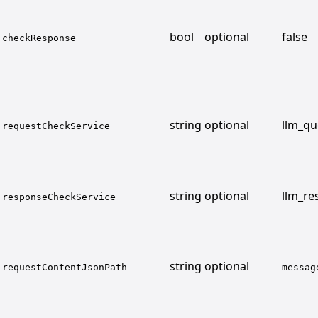
bool
optional
false
checkResponse
string
optional
llm_q
requestCheckService
string
optional
llm_r
responseCheckService
string
optional
requestContentJsonPath
messag