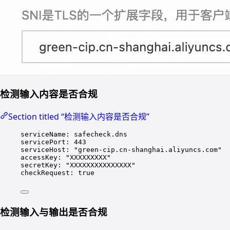
检测输入内容是否合规
Section titled “检测输入内容是否合规”
serviceName
: 
safecheck.dns
servicePort
: 
443
serviceHost
: 
"
green-cip.cn-shanghai.aliyuncs.com
"
accessKey
: 
"
XXXXXXXXX
"
secretKey
: 
"
XXXXXXXXXXXXXXX
"
checkRequest
: 
true
检测输入与输出是否合规