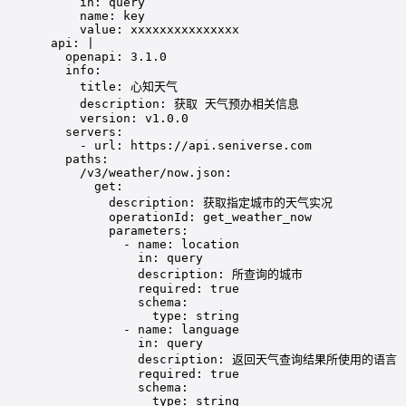
in
: 
query
name
: 
key
value
: 
xxxxxxxxxxxxxxx
api
: 
|
openapi: 3.1.0
info:
title: 心知天气
description: 获取 天气预办相关信息
version: v1.0.0
servers:
- url: https://api.seniverse.com
paths:
/v3/weather/now.json:
get:
description: 获取指定城市的天气实况
operationId: get_weather_now
parameters:
- name: location
in: query
description: 所查询的城市
required: true
schema:
type: string
- name: language
in: query
description: 返回天气查询结果所使用的语言
required: true
schema:
type: string