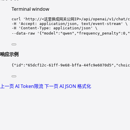
Terminal window
curl
'
http://<这里换成网关公网IP>/api/openai/v1/chat/c
-H 
'
Accept: application/json, text/event-stream
'
\
-H 
'
Content-Type: application/json
'
\
--data-raw 
'
{"model":"qwen","frequency_penalty":
响应示例
{
"id"
:
"
65dcf12c-61ff-9e68-bffa-44fc9e6070d5
"
,
"choic
上一页
AI Token限流
下一页
AI JSON 格式化