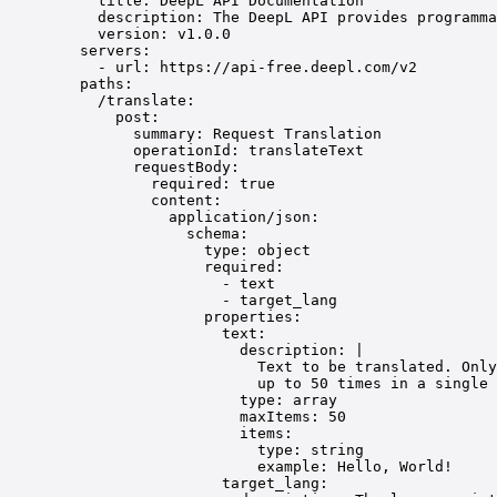
title: DeepL API Documentation
description: The DeepL API provides programma
version: v1.0.0
servers:
- url: https://api-free.deepl.com/v2
paths:
/translate:
post:
summary: Request Translation
operationId: translateText
requestBody:
required: true
content:
application/json:
schema:
type: object
required:
- text
- target_lang
properties:
text:
description: |
Text to be translated. Only
up to 50 times in a single 
type: array
maxItems: 50
items:
type: string
example: Hello, World!
target_lang: