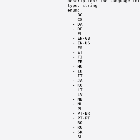
description: The language in
type: string
enum:
- BG
- CS
- DA
- DE
- EL
- EN-GB
- EN-US
- ES
- ET
- FI
- FR
- HU
- ID
- IT
- JA
- KO
- LT
- LV
- NB
- NL
- PL
- PT-BR
- PT-PT
- RO
- RU
- SK
- SL