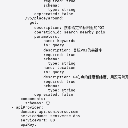
required: true
schema:
type: string
deprecated: false
/v5/place/around:
get:
description: 搜索给定坐标附近的POI
operationId: search_nearby_pois
parameters:
- name: keywords
in: query
description: 目标POI的关键字
required: true
schema:
type: string
- name: location
in: query
description: 中心点的经度和纬度，用逗号隔
required: true
schema:
type: string
deprecated: false
components:
schemas: {}
- 
apiProvider
:
domain
: 
api.seniverse.com
serviceName
: 
seniverse.dns
servicePort
: 
80
apiKey
: