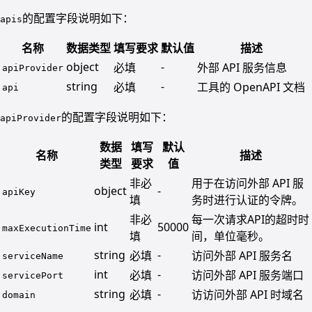
的配置字段说明如下：
apis
名称
数据类型
填写要求
默认值
描述
object
-
必填
外部 API 服务信息
apiProvider
string
-
必填
工具的 OpenAPI 文档
api
的配置字段说明如下：
apiProvider
数据
填写
默认
名称
描述
类型
要求
值
非必
用于在访问外部 API 服
object
-
apiKey
填
务时进行认证的令牌。
非必
每一次请求API的超时时
int
50000
maxExecutionTime
填
间，单位毫秒。
string
-
必填
访问外部 API 服务名
serviceName
int
-
必填
访问外部 API 服务端口
servicePort
string
-
必填
访访问外部 API 时域名
domain