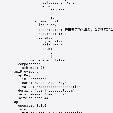
default: zh-Hans
enum:
- zh-Hans
- en
- ja
- name: unit
in: query
description: 表示温度的的单位，有摄氏度
required: true
schema:
type: string
default: c
enum:
- c
- f
deprecated: false
components:
schemas: {}
- 
apiProvider
:
apiKey
:
in
: 
"
header
"
name
: 
"
DeepL-Auth-Key
"
value
: 
"
73xxxxxxxxxxxxxxx:fx
"
domain
: 
"
api-free.deepl.com
"
serviceName
: 
"
deepl.dns
"
servicePort
: 
443
api
: 
|
openapi: 3.1.0
info: