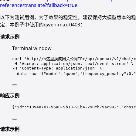
reference/translate?fallback=true
以下为测试用例，为了效果的稳定性，建议保持大模型版本的稳
定，本例子中使用的qwen-max-0403：
请求示例
Terminal window
curl
'
http://<这里换成网关公网IP>/api/openai/v1/chat/c
-H 
'
Accept: application/json, text/event-stream
'
\
-H 
'
Content-Type: application/json
'
\
--data-raw 
'
{"model":"qwen","frequency_penalty":
响应示例
{
"id"
:
"
139487e7-96a0-9b13-91b4-290fb79ac992
"
,
"choic
请求示例