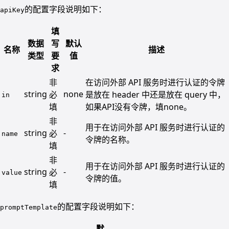
的配置字段说明如下：
apiKey
填
数据
写
默认
名称
描述
类型
要
值
求
非
在访问外部 API 服务时进行认证的令牌
string
none
必
是放在 header 中还是放在 query 中，
in
填
如果API没有令牌，填none。
非
用于在访问外部 API 服务时进行认证的
string
-
必
name
令牌的名称。
填
非
用于在访问外部 API 服务时进行认证的
string
-
必
value
令牌的值。
填
的配置字段说明如下：
promptTemplate
默