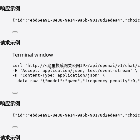
响应示例
{
"id"
:
"
ebd6ea91-8e38-9e14-9a5b-90178d2edea4
"
,
"choic
请求示例
Terminal window
curl
'
http://<这里换成网关公网IP>/api/openai/v1/chat/c
-H 
'
Accept: application/json, text/event-stream
'
\
-H 
'
Content-Type: application/json
'
\
--data-raw 
'
{"model":"qwen","frequency_penalty"
响应示例
{
"id"
:
"
ebd6ea91-8e38-9e14-9a5b-90178d2edea4
"
,
"choic
请求示例