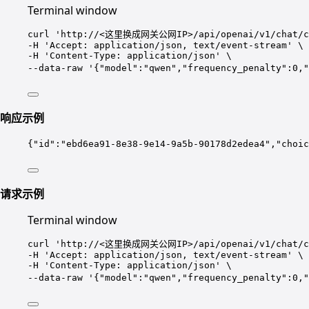
Terminal window
curl
'
http://<这里换成网关公网IP>/api/openai/v1/chat/c
-H 
'
Accept: application/json, text/event-stream
'
\
-H 
'
Content-Type: application/json
'
\
--data-raw 
'
{"model":"qwen","frequency_penalty":0
响应示例
{
"id"
:
"
ebd6ea91-8e38-9e14-9a5b-90178d2edea4
"
,
"choic
请求示例
Terminal window
curl
'
http://<这里换成网关公网IP>/api/openai/v1/chat/c
-H 
'
Accept: application/json, text/event-stream
'
\
-H 
'
Content-Type: application/json
'
\
--data-raw 
'
{"model":"qwen","frequency_penalty"