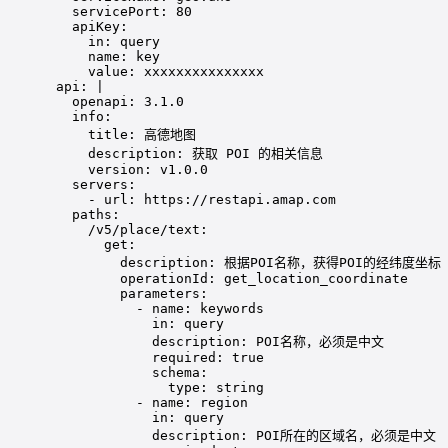
servicePort
: 
80
apiKey
:
in
: 
query
name
: 
key
value
: 
xxxxxxxxxxxxxxx
api
: 
|
openapi: 3.1.0
info:
title: 高德地图
description: 获取 POI 的相关信息
version: v1.0.0
servers:
- url: https://restapi.amap.com
paths:
/v5/place/text:
get:
description: 根据POI名称，获得POI的经纬度坐标
operationId: get_location_coordinate
parameters:
- name: keywords
in: query
description: POI名称，必须是中文
required: true
schema:
type: string
- name: region
in: query
description: POI所在的区域名，必须是中文