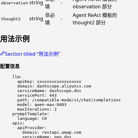
string
-
observation
填
observation 部分
非必
Agent ReAct 模板的
string
-
thought2
填
thought2 部分
用法示例
Section titled “用法示例”
配置信息
llm
:
apiKey
: 
xxxxxxxxxxxxxxxxxx
domain
: 
dashscope.aliyuncs.com
serviceName
: 
dashscope.dns
servicePort
: 
443
path
: 
/compatible-mode/v1/chat/completions
model
: 
qwen-max-0403
maxIterations
: 
2
promptTemplate
:
language
: 
CH
apis
:
- 
apiProvider
:
domain
: 
restapi.amap.com
serviceName
: 
geo.dns