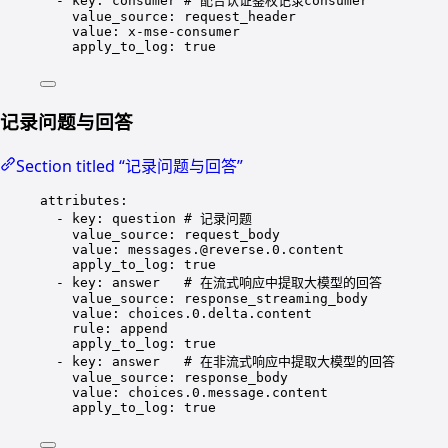
- 
key
: 
consumer
# 配合认证鉴权记录consumer
value_source
: 
request_header
value
: 
x-mse-consumer
apply_to_log
: 
true
记录问题与回答
Section titled “记录问题与回答”
attributes
:
- 
key
: 
question
# 记录问题
value_source
: 
request_body
value
: 
messages.@reverse.0.content
apply_to_log
: 
true
- 
key
: 
answer
# 在流式响应中提取大模型的回答
value_source
: 
response_streaming_body
value
: 
choices.0.delta.content
rule
: 
append
apply_to_log
: 
true
- 
key
: 
answer
# 在非流式响应中提取大模型的回答
value_source
: 
response_body
value
: 
choices.0.message.content
apply_to_log
: 
true