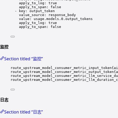
apply_to_log
: 
true
apply_to_span
: 
false
- 
key
: 
output_token
value_source
: 
response_body
value
: 
usage.models.0.output_tokens
apply_to_log
: 
true
apply_to_span
: 
false
监控
Section titled “监控”
route_upstream_model_consumer_metric_input_token{ai
route_upstream_model_consumer_metric_output_token{a
route_upstream_model_consumer_metric_llm_service_du
route_upstream_model_consumer_metric_llm_duration_c
日志
Section titled “日志”