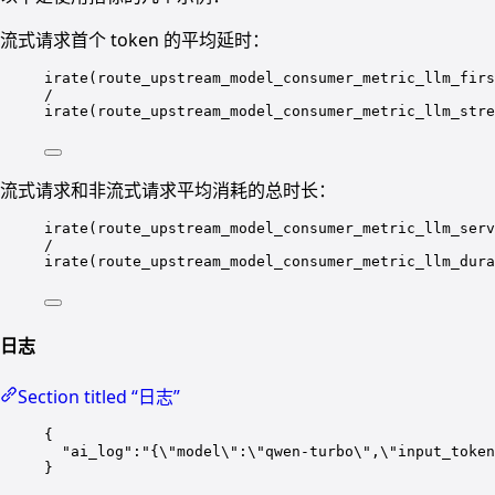
流式请求首个 token 的平均延时：
irate(route_upstream_model_consumer_metric_llm_firs
/
irate(route_upstream_model_consumer_metric_llm_stre
流式请求和非流式请求平均消耗的总时长：
irate(route_upstream_model_consumer_metric_llm_serv
/
irate(route_upstream_model_consumer_metric_llm_dura
日志
Section titled “日志”
{
"ai_log"
:
"
{
\"
model
\"
:
\"
qwen-turbo
\"
,
\"
input_token
}