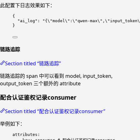
此配置下日志效果如下：
{
"ai_log"
: 
"
{
\"
model
\"
:
\"
qwen-max
\"
,
\"
input_token
\
}
链路追踪
Section titled “链路追踪”
链路追踪的 span 中可以看到 model, input_token,
output_token 三个额外的 attribute
配合认证鉴权记录consumer
Section titled “配合认证鉴权记录consumer”
举例如下：
attributes
: