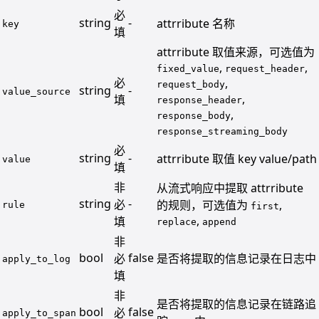
必
string
-
attrribute 名称
key
填
attrribute 取值来源，可选值为
,
,
fixed_value
request_header
必
,
request_body
string
-
value_source
,
填
response_header
,
response_body
response_streaming_body
必
string
-
attrribute 取值 key value/path
value
填
非
从流式响应中提取 attrribute
string
-
必
的规则，可选值为
,
rule
first
,
填
replace
append
非
bool
false
必
是否将提取的信息记录在日志中
apply_to_log
填
非
是否将提取的信息记录在链路追
bool
false
必
apply_to_span