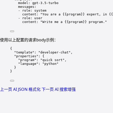
model
: 
gpt-3.5-turbo
messages
:
- 
role
: 
system
content
: 
"
You are a {{program}} expert, in {{
- 
role
: 
user
content
: 
"
Write me a {{program}} program.
"
使用以上配置的请求body示例：
{
"template"
: 
"
developer-chat
"
,
"properties"
: {
"program"
: 
"
quick sort
"
,
"language"
: 
"
python
"
}
}
上一页
AI JSON 格式化
下一页
AI 搜索增强