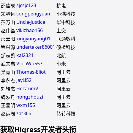
sjcsjc123
邵佳成
杭电
songpengyuan
宋鹏远
小满科技
Uncle-Justice
彭万山
华中科技
vikizhao156
赵伟基
上交
xingyunyang01
邢云阳
联通数科
undertaker86001
程兴源
硕橙科技
kai2321
邹志凯
北航
VinciWu557
武文启
小米
Thomas-Eliot
吴青山
阿里云
JayLi52
李永杰
阿里云
HecarimV
刘皓杰
阿里云
hongzhouzi
魏泓舟
阿里云
wxm155
王显明
阿里云
zat366
赵运周
转转科技
获取Higress开发者头衔