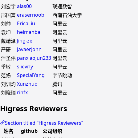
aias00
刘宏宇
联通数智
erasernoob
邢国富
西南石油大学
EricaLiu
刘帅
阿里云
heimanba
袁坤
阿里云
Jing-ze
戴靖泽
阿里云
JavaerJohn
严研
阿里云
panxiaojun233
泮圣伟
阿里云
slievrly
季敏
阿里云
SpecialYang
范扬
字节跳动
Xunzhuo
刘训灼
腾讯
rinfx
刘晓瑞
阿里云
Higress Reviewers
Section titled “Higress Reviewers”
github
姓名
公司组织