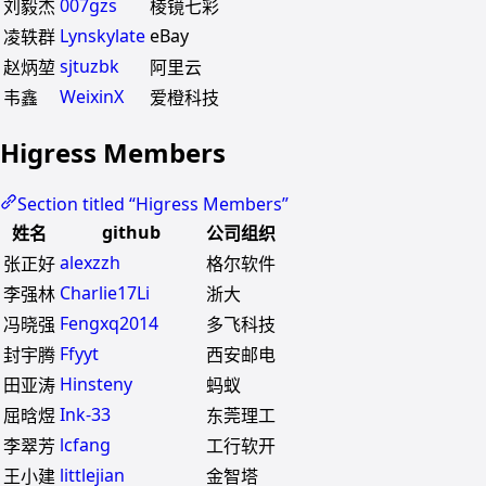
007gzs
刘毅杰
棱镜七彩
Lynskylate
eBay
凌轶群
sjtuzbk
赵炳堃
阿里云
WeixinX
韦鑫
爱橙科技
Higress Members
Section titled “Higress Members”
github
姓名
公司组织
alexzzh
张正好
格尔软件
Charlie17Li
李强林
浙大
Fengxq2014
冯晓强
多飞科技
Ffyyt
封宇腾
西安邮电
Hinsteny
田亚涛
蚂蚁
Ink-33
屈晗煜
东莞理工
lcfang
李翠芳
工行软开
littlejian
王小建
金智塔