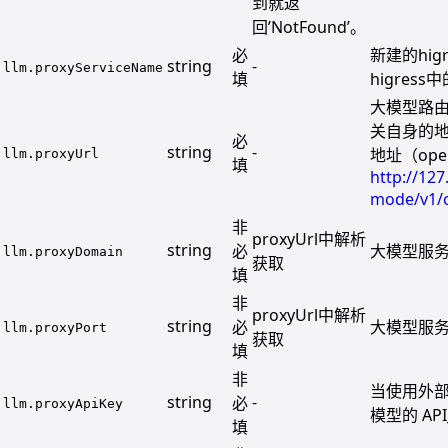
到就返
回’NotFound’。
必
新建的hig
string
-
llm.proxyServiceName
填
higress中
大模型路
关自身的
必
string
-
地址（op
llm.proxyUrl
填
http://127
mode/v1/c
非
proxyUrl中解析
string
必
大模型服务的
llm.proxyDomain
获取
填
非
proxyUrl中解析
string
必
大模型服
llm.proxyPort
获取
填
非
当使用外部
string
-
必
llm.proxyApiKey
模型的 API
填