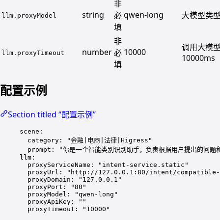
非
string
qwen-long
必
大模型类
llm.proxyModel
填
非
调用大模型
number
10000
必
llm.proxyTimeout
10000ms
填
配置示例
Section titled “配置示例”
scene
:
category
: 
"
金融|电商|法律|Higress
"
prompt
: 
"
你是一个智能类别识别助手，负责根据用户提出的问题和预
llm
:
proxyServiceName
: 
"
intent-service.static
"
proxyUrl
: 
"
http://127.0.0.1:80/intent/compatible-
proxyDomain
: 
"
127.0.0.1
"
proxyPort
: 
"
80
"
proxyModel
: 
"
qwen-long
"
proxyApiKey
: 
""
proxyTimeout
: 
"
10000
"