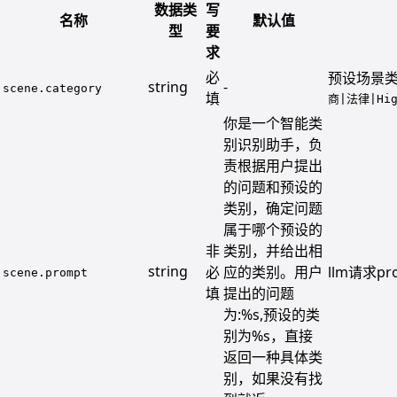
数据类
写
名称
默认值
型
要
求
必
预设场景
string
-
scene.category
填
商|法律|Hig
你是一个智能类
别识别助手，负
责根据用户提出
的问题和预设的
类别，确定问题
属于哪个预设的
非
类别，并给出相
string
必
应的类别。用户
llm请求p
scene.prompt
填
提出的问题
为:%s,预设的类
别为%s，直接
返回一种具体类
别，如果没有找