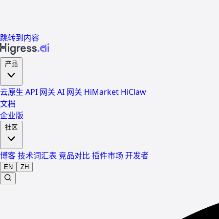
跳转到内容
产品
云原生 API 网关
AI 网关
HiMarket
HiClaw
文档
企业版
社区
博客
技术词汇表
竞品对比
插件市场
开发者
EN
ZH