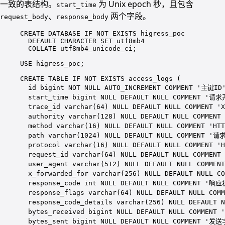
一致的表结构。
为 Unix epoch 秒，且包含
start_time
、
两个字段。
request_body
response_body
CREATE
DATABASE
IF
NOT
EXISTS
 higress_poc
DEFAULT
CHARACTER
SET
 utf8mb4
COLLATE
 utf8mb4_unicode_ci;
USE
 higress_poc;
CREATE
TABLE
IF
NOT
EXISTS
 access_logs (
id 
bigint
NOT NULL
 AUTO_INCREMENT COMMENT 
'主键ID
start_time 
bigint
NULL
DEFAULT
NULL
 COMMENT 
'请求开
trace_id 
varchar
(
64
) 
NULL
DEFAULT
NULL
 COMMENT 
'
authority 
varchar
(
128
) 
NULL
DEFAULT
NULL
 COMMENT 
method 
varchar
(
16
) 
NULL
DEFAULT
NULL
 COMMENT 
'HT
path
varchar
(
1024
) 
NULL
DEFAULT
NULL
 COMMENT 
'请
protocol 
varchar
(
16
) 
NULL
DEFAULT
NULL
 COMMENT 
'
request_id 
varchar
(
64
) 
NULL
DEFAULT
NULL
 COMMENT 
user_agent 
varchar
(
512
) 
NULL
DEFAULT
NULL
 COMMENT
x_forwarded_for 
varchar
(
256
) 
NULL
DEFAULT
NULL
 CO
response_code 
int
NULL
DEFAULT
NULL
 COMMENT 
'响应状
response_flags 
varchar
(
64
) 
NULL
DEFAULT
NULL
 COMM
response_code_details 
varchar
(
256
) 
NULL
DEFAULT
N
bytes_received 
bigint
NULL
DEFAULT
NULL
 COMMENT 
bytes_sent 
bigint
NULL
DEFAULT
NULL
 COMMENT 
'发送