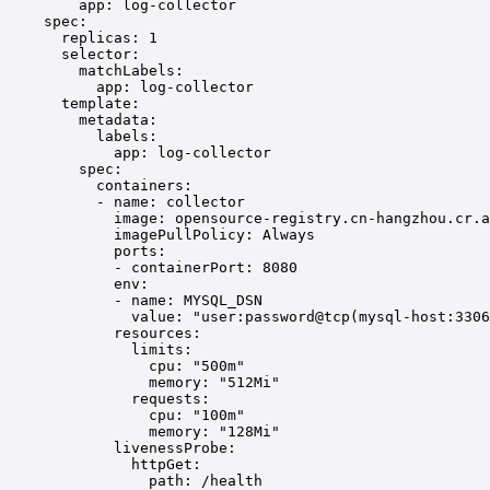
app
: 
log-collector
spec
:
replicas
: 
1
selector
:
matchLabels
:
app
: 
log-collector
template
:
metadata
:
labels
:
app
: 
log-collector
spec
:
containers
:
- 
name
: 
collector
image
: 
opensource-registry.cn-hangzhou.cr.a
imagePullPolicy
: 
Always
ports
:
- 
containerPort
: 
8080
env
:
- 
name
: 
MYSQL_DSN
value
: 
"user:password@tcp(mysql-host:3306
resources
:
limits
:
cpu
: 
"500m"
memory
: 
"512Mi"
requests
:
cpu
: 
"100m"
memory
: 
"128Mi"
livenessProbe
:
httpGet
:
path
: 
/health