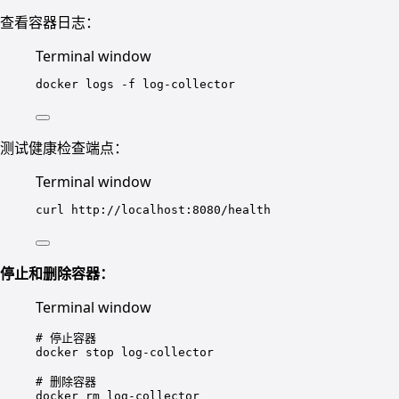
查看容器日志：
Terminal window
docker
logs
-f
log-collector
测试健康检查端点：
Terminal window
curl
http://localhost:8080/health
停止和删除容器：
Terminal window
# 停止容器
docker
stop
log-collector
# 删除容器
docker
rm
log-collector