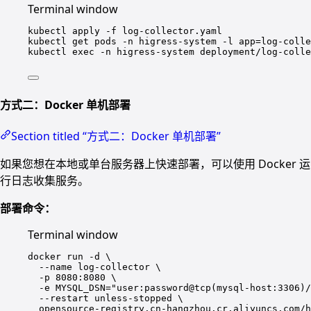
Terminal window
kubectl
apply
-f
log-collector.yaml
kubectl
get
pods
-n
higress-system
-l
app=log-colle
kubectl
exec
-n
higress-system
deployment/log-colle
方式二：Docker 单机部署
Section titled “方式二：Docker 单机部署”
如果您想在本地或单台服务器上快速部署，可以使用 Docker 运
行日志收集服务。
部署命令：
Terminal window
docker
run
-d
\
--name
log-collector
\
-p
8080:8080
\
-e
MYSQL_DSN="user:password@tcp(mysql-host:3306)/
--restart
unless-stopped
\
opensource-registry.cn-hangzhou.cr.aliyuncs.com/h