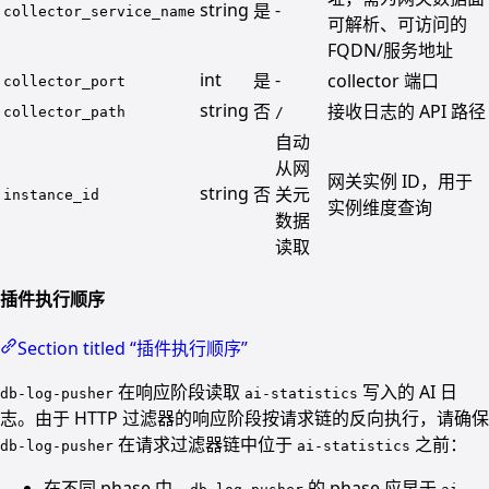
string
-
是
collector_service_name
可解析、可访问的
FQDN/服务地址
int
-
是
collector 端口
collector_port
string
否
接收日志的 API 路径
collector_path
/
自动
从网
网关实例 ID，用于
string
否
关元
instance_id
实例维度查询
数据
读取
插件执行顺序
Section titled “插件执行顺序”
在响应阶段读取
写入的 AI 日
db-log-pusher
ai-statistics
志。由于 HTTP 过滤器的响应阶段按请求链的反向执行，请确保
在请求过滤器链中位于
之前：
db-log-pusher
ai-statistics
在不同 phase 中，
的 phase 应早于