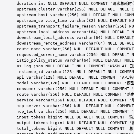
duration 
int
NULL
DEFAULT
NULL
 COMMENT 
'请求总耗时(
upstream_cluster 
varchar
(
256
) 
NULL
DEFAULT
NULL
 C
upstream_host 
varchar
(
256
) 
NULL
DEFAULT
NULL
 COMM
upstream_service_time 
varchar
(
32
) 
NULL
DEFAULT
NU
upstream_transport_failure_reason 
varchar
(
256
) 
NU
upstream_local_address 
varchar
(
64
) 
NULL
DEFAULT
N
downstream_local_address 
varchar
(
64
) 
NULL
DEFAULT
downstream_remote_address 
varchar
(
64
) 
NULL
DEFAUL
route_name 
varchar
(
256
) 
NULL
DEFAULT
NULL
 COMMENT
requested_server_name 
varchar
(
256
) 
NULL
DEFAULT
N
istio_policy_status 
varchar
(
64
) 
NULL
DEFAULT
NULL
ai_log 
json
NULL
DEFAULT
NULL
 COMMENT 
'WASM AI 
instance_id 
varchar
(
128
) 
NULL
DEFAULT
NULL
 COMMEN
api 
varchar
(
128
) 
NULL
DEFAULT
NULL
 COMMENT 
'API名
model 
varchar
(
128
) 
NULL
DEFAULT
NULL
 COMMENT 
'模型
consumer 
varchar
(
256
) 
NULL
DEFAULT
NULL
 COMMENT 
route
varchar
(
256
) 
NULL
DEFAULT
NULL
 COMMENT 
'路
service
varchar
(
256
) 
NULL
DEFAULT
NULL
 COMMENT 
'
mcp_server 
varchar
(
256
) 
NULL
DEFAULT
NULL
 COMMENT
mcp_tool 
varchar
(
256
) 
NULL
DEFAULT
NULL
 COMMENT 
input_tokens 
bigint
NULL
DEFAULT
NULL
 COMMENT 
'输
output_tokens 
bigint
NULL
DEFAULT
NULL
 COMMENT 
'
total_tokens 
bigint
NULL
DEFAULT
NULL
 COMMENT 
'总