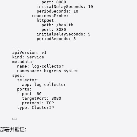
port
: 
8080
initialDelaySeconds
: 
10
periodSeconds
: 
10
readinessProbe
:
httpGet
:
path
: 
/health
port
: 
8080
initialDelaySeconds
: 
5
periodSeconds
: 
5
---
apiVersion
: 
v1
kind
: 
Service
metadata
:
name
: 
log-collector
namespace
: 
higress-system
spec
:
selector
:
app
: 
log-collector
ports
:
- 
port
: 
80
targetPort
: 
8080
protocol
: 
TCP
type
: 
ClusterIP
部署并验证：