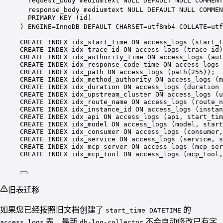
request_body mediumtext 
NULL
DEFAULT
NULL
 COMMENT
response_body mediumtext 
NULL
DEFAULT
NULL
 COMMEN
PRIMARY KEY
 (id)
) ENGINE
=
InnoDB 
DEFAULT
 CHARSET
=
utf8mb4 
COLLATE=
utf
CREATE
INDEX
idx_start_time
ON
 access_logs (start_t
CREATE
INDEX
idx_trace_id
ON
 access_logs (trace_id)
CREATE
INDEX
idx_authority_time
ON
 access_logs (aut
CREATE
INDEX
idx_response_code_time
ON
 access_logs 
CREATE
INDEX
idx_path
ON
 access_logs (
path
(
255
));
CREATE
INDEX
idx_method_authority
ON
 access_logs (m
CREATE
INDEX
idx_duration
ON
 access_logs (duration 
CREATE
INDEX
idx_upstream_cluster
ON
 access_logs (u
CREATE
INDEX
idx_route_name
ON
 access_logs (route_n
CREATE
INDEX
idx_instance_id
ON
 access_logs (instan
CREATE
INDEX
idx_api
ON
 access_logs (api, start_tim
CREATE
INDEX
idx_model
ON
 access_logs (model, start
CREATE
INDEX
idx_consumer
ON
 access_logs (consumer,
CREATE
INDEX
idx_service
ON
 access_logs (
service
, s
CREATE
INDEX
idx_mcp_server
ON
 access_logs (mcp_ser
CREATE
INDEX
idx_mcp_tool
ON
 access_logs (mcp_tool,
旧表迁移
如果您已经按照旧文档创建了
的
start_time DATETIME
表，最新
不会自动修改已有字
access_logs
db-log-collector