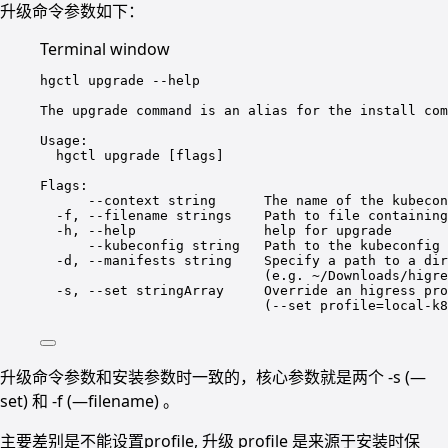
升级命令参数如下：
Terminal window
hgctl
upgrade
--help
The
upgrade
command
is
an
alias
for
the
install
com
Usage:
hgctl
upgrade
 [flags]
Flags:
--context
string
The
name
of
the
kubecon
-f,
--filename
strings
Path
to
file
containing
-h,
--help
help
for
upgrade
--kubeconfig
string
Path
to
the
kubeconfig
-d,
--manifests
string
Specify
a
path
to
a
dir
(
e.g.
~/Downloads/higre
-s,
--set
stringArray
Override
an
higress
pro
(
--set
profile=local-k8
升级命令参数和安装参数时一致的，核心参数就是两个 -s (—
set) 和 -f (—filename) 。
主要差别是不能设置profile, 升级 profile 是来源于安装时保