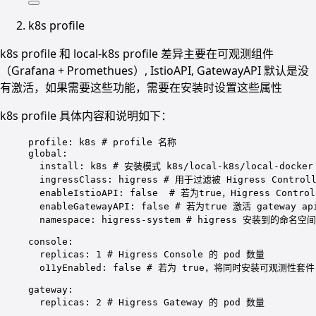
k8s profile
k8s profile 和 local-k8s profile 差异主要在可观测组件
（Grafana + Promethues）, IstioAPI, GatewayAPI 默认是没
有激活，如果需要这些功能，需要在安装时设置这些属性
k8s profile 具体内容和说明如下：
profile
: 
k8s
# profile 名称
global
:
install
: 
k8s
# 安装模式 k8s/local-k8s/local-docker
ingressClass
: 
higress
# 用于过滤被 Higress Control
enableIstioAPI
: 
false
# 若为true，Higress Contr
enableGatewayAPI
: 
false
# 若为true 激活 gateway ap
namespace
: 
higress-system
# higress 安装到的命名空间
console
:
replicas
: 
1
# Higress Console 的 pod 数量
o11yEnabled
: 
false
# 若为 true，将同时安装可观测性套件（Gr
gateway
:
replicas
: 
2
# Higress Gateway 的 pod 数量