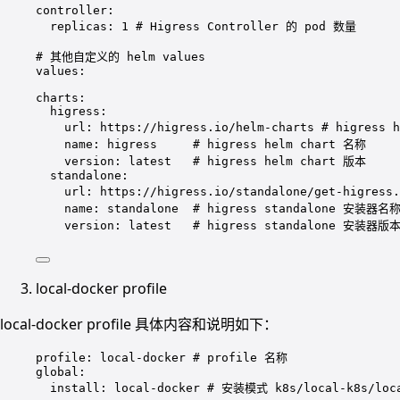
controller
:
replicas
: 
1
# Higress Controller 的 pod 数量
# 其他自定义的 helm values
values
:
charts
:
higress
:
url
: 
https://higress.io/helm-charts
# higress 
name
: 
higress
# higress helm chart 名称
version
: 
latest
# higress helm chart 版本
standalone
:
url
: 
https://higress.io/standalone/get-higress.
name
: 
standalone
# higress standalone 安装器名
version
: 
latest
# higress standalone 安装器版
local-docker profile
local-docker profile 具体内容和说明如下：
profile
: 
local-docker
# profile 名称
global
:
install
: 
local-docker
# 安装模式 k8s/local-k8s/loca