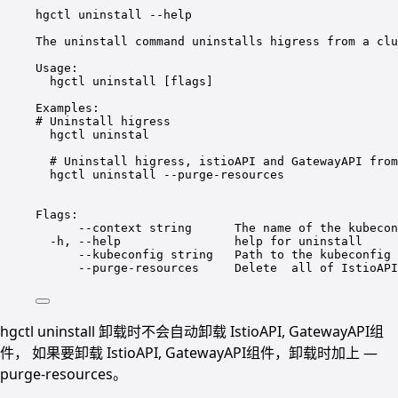
hgctl
uninstall
--help
The
uninstall
command
uninstalls
higress
from
a
clu
Usage:
hgctl
uninstall
 [flags]
Examples:
# Uninstall higress
hgctl
uninstal
# Uninstall higress, istioAPI and GatewayAPI from
hgctl
uninstall
--purge-resources
Flags:
--context
string
The
name
of
the
kubecon
-h,
--help
help
for
uninstall
--kubeconfig
string
Path
to
the
kubeconfig
--purge-resources
Delete
all
of
IstioAPI
hgctl uninstall 卸载时不会自动卸载 IstioAPI, GatewayAPI组
件， 如果要卸载 IstioAPI, GatewayAPI组件，卸载时加上 —
purge-resources。