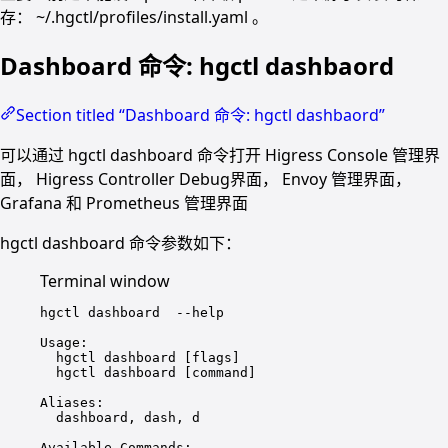
存： ~/.hgctl/profiles/install.yaml 。
Dashboard 命令: hgctl dashbaord
Section titled “Dashboard 命令: hgctl dashbaord”
可以通过 hgctl dashboard 命令打开 Higress Console 管理界
面， Higress Controller Debug界面， Envoy 管理界面，
Grafana 和 Prometheus 管理界面
hgctl dashboard 命令参数如下：
Terminal window
hgctl
dashboard
--help
Usage:
hgctl
dashboard
 [flags]
hgctl
dashboard
 [command]
Aliases:
dashboard,
dash,
d
Available
Commands: