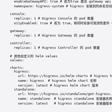
enableGatewayAPI
: 
true
# 若为true 激活 gateway api
namespace
: 
higress-system
# higress 安装到的命名空间
console
:
replicas
: 
1
# Higress Console 的 pod 数量
o11yEnabled
: 
true
# 若为 true，将同时安装可观测性套件（Gra
gateway
:
replicas
: 
1
# Higress Gateway 的 pod 数量
controller
:
replicas
: 
1
# Higress Controller 的 pod 数量
# 其他自定义的 helm values
values
:
charts
:
higress
:
url
: 
https://higress.io/helm-charts
# higress 
name
: 
higress
# higress helm chart 名称
version
: 
latest
# higress helm chart 版本
standalone
:
url
: 
https://higress.io/standalone/get-higress.
name
: 
standalone
# higress standalone 安装器名
version
: 
latest
# higress standalone 安装器版