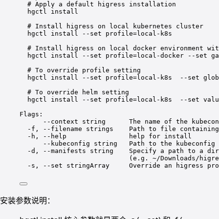
# Apply a default higress installation
hgctl
install
# Install higress on local kubernetes cluster
hgctl
install
--set
profile=local-k8s
# Install higress on local docker environment wit
hgctl
install
--set
profile=local-docker
--set
ga
# To override profile setting
hgctl
install
--set
profile=local-k8s
--set
glob
# To override helm setting
hgctl install --set profile=local-k8s  --set valu
Flags:
--context
string
The
name
of
the
kubecon
-f,
--filename
strings
Path
to
file
containing
-h,
--help
help
for
install
--kubeconfig
string
Path
to
the
kubeconfig
-d,
--manifests
string
Specify
a
path
to
a
dir
(
e.g.
~/Downloads/higre
-s,
--set
stringArray
Override
an
higress
pro
安装参数说明：