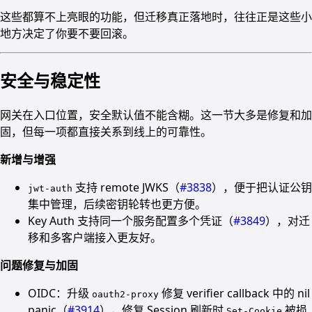
这些都算不上亮眼的功能，但迁移真正落地时，往往正是这些小
地方决定了你要不要回滚。
安全与稳定性
网关在入口位置，安全默认值不能含糊。这一节大多是修复和加
固，但每一项都直接关系到线上的可靠性。
新增与增强
支持 remote JWKS（
#3838
），便于把认证公钥
jwt-auth
集中管理，后续密钥轮转也更方便。
Key Auth 支持同一个服务配置多个凭证（
#3849
），对迁
移和多客户端接入更友好。
问题修复与加固
OIDC：升级
修复 verifier callback 中的 nil
oauth2-proxy
panic（
#3914
），修复 Session 刷新时
被损
Set-Cookie