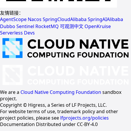
友情链接：
AgentScope
Nacos
SpringCloudAlibaba
SpringAIAlibaba
Dubbo
Sentinel
RocketMQ
可观测中文
OpenKruise
Serverless Devs
We are a
Cloud Native Computing Foundation
sandbox
project.
Copyright © Higress, a Series of LF Projects, LLC.
For website terms of use, trademark policy and other
project policies, please see
lfprojects.org/policies
Documentation Distributed under CC-BY-4.0