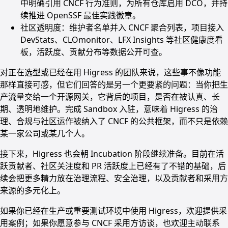
中明确引用 CNCF 行为准则，为所有仓库启用 DCO，并持
续推进 OpenSSF 最佳实践徽章。
社区透明度：维护者名单并入 CNCF 聚合列表，项目接入
DevStats、CLOmonitor、LFX Insights 等社区健康度看
板，活跃度、贡献分布等数据公开可查。
对正在选型或已经在用 Higress 的团队来说，这些事不像功能
那样直接可感，但它们回答的是另一个更要紧的问题：当你把生
产流量交给一个开源网关，它背后的项目，是否在被认真、长
期、透明地维护。完成 Sandbox 入驻，意味着 Higress 的治
理、合规与社区运作被纳入了 CNCF 的公共框架，而不只是依赖
某一家公司或某几个人。
接下来，Higress 也会朝 Incubation 阶段继续准备。目前在活
跃贡献者、社区关注度和 PR 活跃度上已经有了不错的基础，后
续会把更多精力放在治理流程、安全治理，以及贡献者和采用方
来源的多元化上。
如果你已经在生产或重要测试环境中使用 Higress，欢迎提供采
用案例；如果你愿意参与 CNCF 采用方访谈，也欢迎主动联系