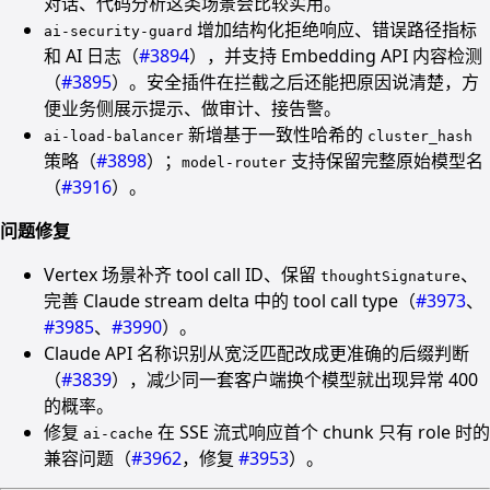
对话、代码分析这类场景会比较实用。
增加结构化拒绝响应、错误路径指标
ai-security-guard
和 AI 日志（
#3894
），并支持 Embedding API 内容检测
（
#3895
）。安全插件在拦截之后还能把原因说清楚，方
便业务侧展示提示、做审计、接告警。
新增基于一致性哈希的
ai-load-balancer
cluster_hash
策略（
#3898
）；
支持保留完整原始模型名
model-router
（
#3916
）。
问题修复
Vertex 场景补齐 tool call ID、保留
、
thoughtSignature
完善 Claude stream delta 中的 tool call type（
#3973
、
#3985
、
#3990
）。
Claude API 名称识别从宽泛匹配改成更准确的后缀判断
（
#3839
），减少同一套客户端换个模型就出现异常 400
的概率。
修复
在 SSE 流式响应首个 chunk 只有 role 时的
ai-cache
兼容问题（
#3962
，修复
#3953
）。