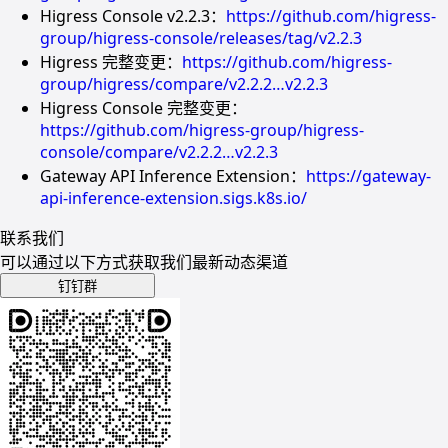
Higress Console v2.2.3：
https://github.com/higress-
group/higress-console/releases/tag/v2.2.3
Higress 完整变更：
https://github.com/higress-
group/higress/compare/v2.2.2…v2.2.3
Higress Console 完整变更：
https://github.com/higress-group/higress-
console/compare/v2.2.2…v2.2.3
Gateway API Inference Extension：
https://gateway-
api-inference-extension.sigs.k8s.io/
联系我们
可以通过以下方式获取我们最新动态渠道
钉钉群