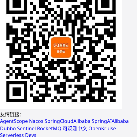
友情链接：
AgentScope
Nacos
SpringCloudAlibaba
SpringAIAlibaba
Dubbo
Sentinel
RocketMQ
可观测中文
OpenKruise
Serverless Devs