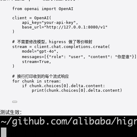
from
 openai 
import
 OpenAI
client 
=
 OpenAI(
api_key
=
"your-api-key"
,
base_url
=
"http://127.0.0.1:8080/v1"
)
# 不需要修改模型，higress 做了等价映射
stream 
=
 client.chat.completions.create(
model
=
"gpt-4o"
,
messages
=
[{
"role"
: 
"user"
, 
"content"
: 
"你是谁"
}]
stream
=
True
,
)
# 换行打印收到的每个流式响应
for
 chunk 
in
 stream:
if
 chunk.choices[
0
].delta.content:
print
(chunk.choices[
0
].delta.content)
测试生效：