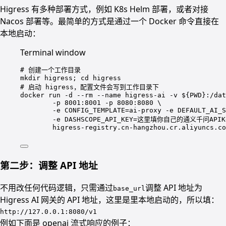
Higress 有多种部署方式，例如 K8s Helm 部署，或者对接
Nacos 部署等。最简单的方式是通过一个 Docker 命令直接在
本地启动：
Terminal window
# 创建一个工作目录
mkdir
higress
; 
cd
higress
# 启动 higress，配置文件会写到工作目录下
docker
run
-d
--rm
--name
higress-ai
-v
 ${PWD}
:/dat
-p
8001:8001
-p
8080:8080
\
-e
CONFIG_TEMPLATE=ai-proxy
-e
DEFAULT_AI_S
-e
DASHSCOPE_API_KEY=这里填你自己的通义千问APIK
higress-registry.cn-hangzhou.cr.aliyuncs.co
第二步：调整 API 地址
不用改任何代码逻辑，只需通过
调整 API 地址为
base_url
Higress AI 网关的 API 地址，这里是里本地启动的，所以填：
http://127.0.0.1:8080/v1
例如下面是 openai 流式响应的例子：