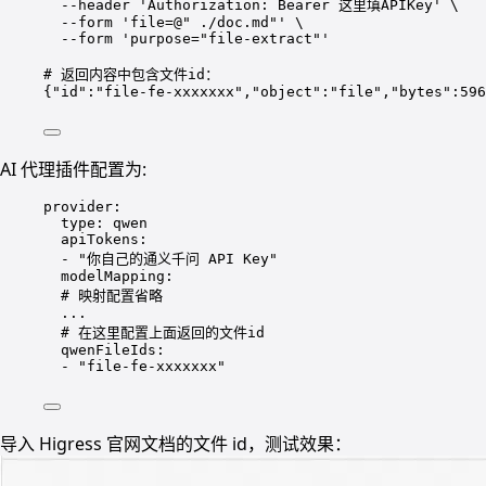
--header
'Authorization: Bearer 这里填APIKey'
\
--form
'file=@" ./doc.md"'
\
--form
'purpose="file-extract"'
# 返回内容中包含文件id：
{
"id"
:
"file-fe-xxxxxxx"
,
"object"
:
"file"
,
"bytes"
:596
AI 代理插件配置为:
provider
:
type
: 
qwen
apiTokens
:
- 
"你自己的通义千问 API Key"
modelMapping
:
# 映射配置省略
...
# 在这里配置上面返回的文件id
qwenFileIds
:
- 
"file-fe-xxxxxxx"
导入 Higress 官网文档的文件 id，测试效果：