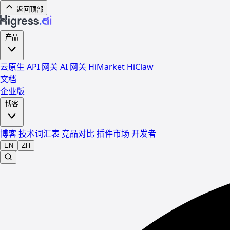
返回顶部
产品
云原生 API 网关
AI 网关
HiMarket
HiClaw
文档
企业版
博客
博客
技术词汇表
竞品对比
插件市场
开发者
EN
ZH