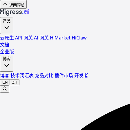
返回顶部
产品
云原生 API 网关
AI 网关
HiMarket
HiClaw
文档
企业版
博客
博客
技术词汇表
竞品对比
插件市场
开发者
EN
ZH