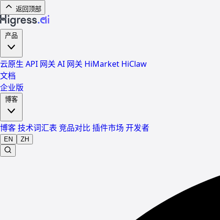
返回顶部
产品
云原生 API 网关
AI 网关
HiMarket
HiClaw
文档
企业版
博客
博客
技术词汇表
竞品对比
插件市场
开发者
EN
ZH