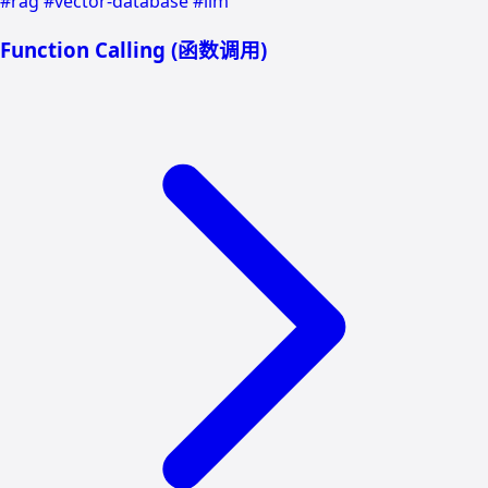
#rag
#vector-database
#llm
Function Calling (函数调用)