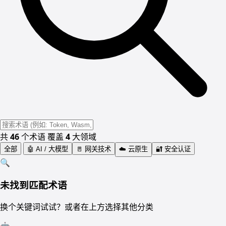
共
46
个术语
覆盖
4
大领域
全部
🤖
AI / 大模型
🚪
网关技术
☁️
云原生
🔐
安全认证
🔍
未找到匹配术语
换个关键词试试？或者在上方选择其他分类