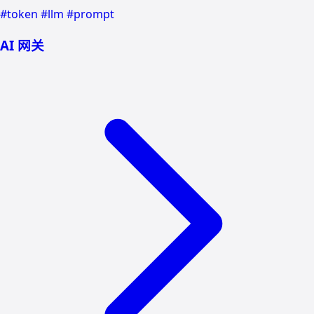
#token
#llm
#prompt
AI 网关